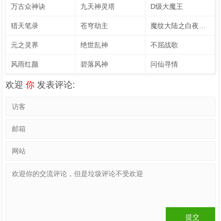
万古众神诀
九天神灵塔
D级大魔王
猎天笔录
苍穹劫主
魔纹大陆之白夜圣君
元之灵界
绝世乱神
不屈战歌
风雨红颜
碧落风神
问仙寻情
欢迎
你
发表评论: