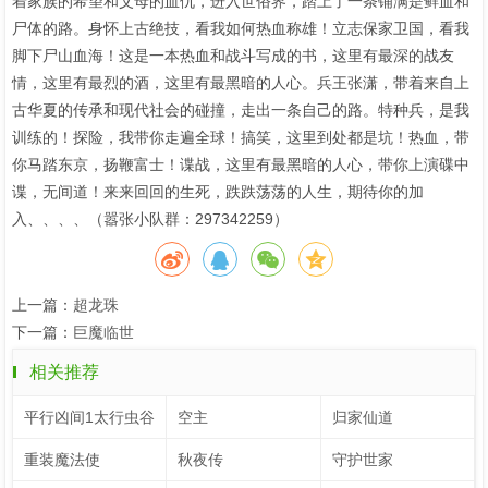
着家族的希望和父母的血仇，进入世俗界，踏上了一条铺满是鲜血和
尸体的路。身怀上古绝技，看我如何热血称雄！立志保家卫国，看我
脚下尸山血海！这是一本热血和战斗写成的书，这里有最深的战友
情，这里有最烈的酒，这里有最黑暗的人心。兵王张潇，带着来自上
古华夏的传承和现代社会的碰撞，走出一条自己的路。特种兵，是我
训练的！探险，我带你走遍全球！搞笑，这里到处都是坑！热血，带
你马踏东京，扬鞭富士！谍战，这里有最黑暗的人心，带你上演碟中
谍，无间道！来来回回的生死，跌跌荡荡的人生，期待你的加
入、、、、（嚣张小队群：297342259）
上一篇：
超龙珠
下一篇：
巨魔临世
相关推荐
平行凶间1太行虫谷
空主
归家仙道
重装魔法使
秋夜传
守护世家