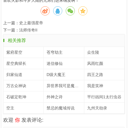
喜欢火影和斗罗大陆的兄弟们进来嗨皮啊！
上一篇：
史上最强星帝
下一篇：
法师传奇II
相关推荐
紫府星空
苍穹劫主
众生陵
星空典狱长
迷信修仙
风雨红颜
归家仙道
D级大魔王
四王之路
万古众神诀
异世界我可是魔王不许笑
我是笑神
石破定乾坤
外神之诗
平行凶间1太行虫谷
空主
禁忌的魔域传说
九州天劫录
欢迎
你
发表评论: