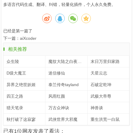
多语言代码生成、翻译、纠错，轻量化插件，个人永久免费。
已经是第一篇了
下一篇：
aiXcoder
相关推荐
众生陵
魔纹大陆之白夜圣君
末日万里归家路
D级大魔王
迷信修仙
天星云志
异界之绝世妖姬
泰兰传奇tayland
石破定乾坤
四王之路
风雨红颜
武极大帝尊
猎天笔录
万古众神诀
神兽谈
秋打破了这寂寥
武侠世界大邪魔
重生洪荒一白鼠
已有1位网友发表了看法：